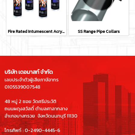
Fire Rated Intumescent Acrylic Mastic
SS Range Pipe Collars
บริษัท เดอมาสท์ จำกัด
เลขประจำตัวผู้เสียภาษีอากร
0105539007548
48 หมู่ 2 ซอย วัดศรีประวัติ
ถนนผดุงสวัสดิ์
ตำบลศาลากลาง
อำเภอบางกรวย จังหวัดนนทบุรี 11130
โทรศัพท์ : 0-2490-4445-6